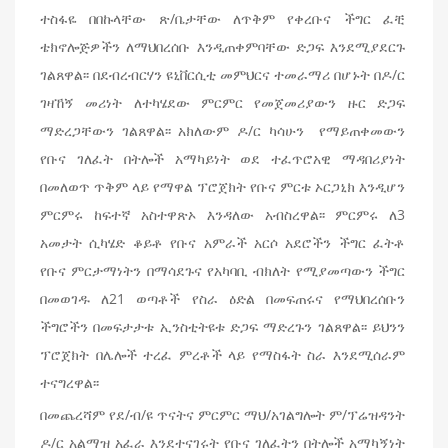
ተስፋዬ በበኩላቸው ጽ/ቤታቸው ለጥቅም የቀረቡና ችግር ፈቺ
ቴክኖሎጅዎችን ለማህበረሰቡ እንዲጠቀምባቸው ድጋፍ እንደሚያደርጉ
ገልጸዋል፡፡ በደብረብርሃን ዩኒቨርሲቲ መምህርና ተመራማሪ በሆኑት በዶ/ር
ገዛኸኝ መሪነት ለተካሄደው ምርምር የመጀመሪያውን ዙር ድጋፍ
ማድረጋቸውን ገልጸዋል፡፡ አክለውም ዶ/ር ካሳሁን የማይጠቀመውን
የቡና ገለፈት በትሎች አማካይነት ወደ ተፈጥሮአዊ ማዳበሪያነት
በመለወጥ ጥቅም ላይ የማዋል ፕሮጀክት የቡና ምርቱ ኦርጋኒክ እንዲሆን
ምርምሩ ከፍተኛ አስተዋጽኦ እንዳለው አብስረዋል፡፡ ምርምሩ ለ3
አመታት ሲካሄድ ቆይቶ የቡና አምራች አርሶ አደሮችን ችግር ፈትቶ
የቡና ምርታማነትን በማሳደጉና የአካባቢ ብክለት የሚያመጣውን ችግር
በመወገዱ ለ21 ወጣቶች የስራ ዕድል በመፍጠሩና የማህበረሰቡን
ችግሮችን በመፍታታቱ ኢንስቲትዩቱ ድጋፍ ማድረጉን ገልጸዋል፡፡ ይህንን
ፕሮጀክት በሌሎች ተረፈ ምረቶች ላይ የማስፋት ስራ እንደሚሰራም
ተናግረዋል፡፡
በመጨረሻም የደ/ብ/ዩ ጥናትና ምርምር ማህ/አገልግሎት ም/ፕሬዝዳንት
ዶ/ር አልማዝ አፈራ እንደተናገሩት የቡና ገለፈትን በትሎች አማካኝነት