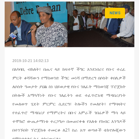
NEWS
2019-10-21 14:02:13
በአካባቢ ብክለት፣ በጤና ላይ ከፍተኛ ችግር እንደነበረና የቡና ተረፈ
ምርት ቆሻሻውን የማስወገድ ችግር መነሻ በማድረግ በሶስት ቀበሌዎች
ለሶስት ዓመታት ያህል ስነ ህይወታዊ የቡና ገለፈት ማስወገጃ ፕሮጀክት
በትሎች አማካኝነት የቡና ገለፈትን ወደ ተፈጥሮአዊ ማዳበሪያነት
የመለወጥ ሂደት ምርምር ሲደርግ፣ ትሎችን የመለየት፣ የማባዛትና
የተፈጥሮ ማዳበሪያ የማምረትና በቡና አምራች ገበሬዎች ማሳ ላይ
ተሞክሮ ውጤታማነቱ ተረጋግጦ በመጠናቀቁ የእለቱ የክብር እንግዶች
በተገኙበት ፕሮጀክቱ ተመርቆ ለ21 ስራ አጥ ወጣቶች ቴክኖሎጂውን
የማስተላለፍ ስራ ተከናውኗል፡፡