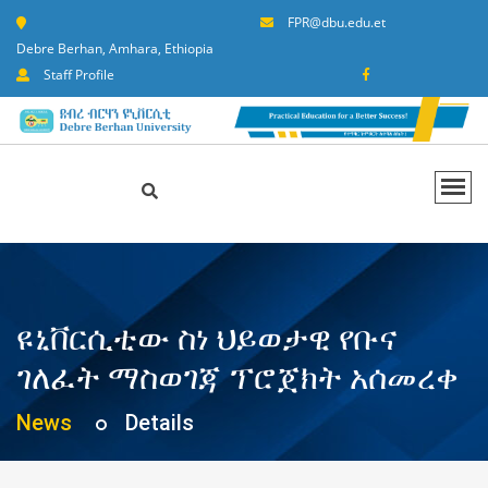
FPR@dbu.edu.et
Debre Berhan, Amhara, Ethiopia
Staff Profile
ዩኒቨርሲቲው ስነ ህይወታዊ የቡና
ገለፈት ማስወገጃ ፕሮጀክት አሰመረቀ
News
Details