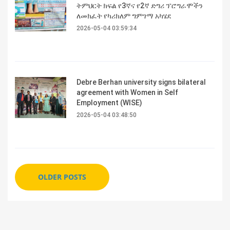
ትምህርት ክፍል የ3ኛና የ2ኛ ድግሪ ፕሮግራሞችን
ለመክፈት የካሪክለም ግምገማ አካሄደ
2026-05-04 03:59:34
Debre Berhan university signs bilateral
agreement with Women in Self
Employment (WISE)
2026-05-04 03:48:50
OLDER POSTS