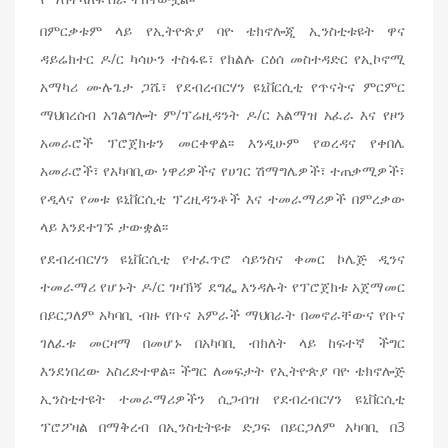
በምርቃቱም ላይ የኢትዮጵያ ባዮ ቴክኖሎጂ ኢንስቲቱዩት ዋና
ዳይሬክተር ዶ/ር ካሳሁን ተስፋዬ፣ የክልሉ ርዕሰ መስተዳድር የኢኮኖሚ
አማካሪ ሙሉጌታ ጋሼ፣ የደብረብርሃን ዩኒቨርሲቲ የጥናትና ምርምር
ማህበረሰብ አገልግሎት ም/ፕሬዚዳንት ዶ/ር አልማዝ አፈራ እና የዞን
አመራሮች ፕሮጀክቱን መርቀዋል፡፡ እንዲሁም የወረዳና የቀበሌ
አመራሮች፣ የአካባቢው ነዋሪዎችና የሀገር ሽማግሌዎች፣ ተጠቃሚዎች፣
የዲላና የመቱ ዩኒቨርሲቲ ፕረዚዳንቶች እና ተመራማሪዎች በምረቃው
ላይ እንደተገኙ ታውቋል፡፡
የደብረብርሃን ዩኒቨርሲቲ የተፈጥሮ ሳይንስና ቀመር ኮሌጅ ዲንና
ተመራማሪ የሆኑት ዶ/ር ገዛኽኝ ደግፌ እንዳሉት የፕሮጀክቱ አጀማመር
በይርጋለም አካባቢ ብዙ የቡና አምራች ማህበራት በመኖራቸውና የቡና
ገለፈቱ መርዛማ በመሆኑ በአካባቢ ብክለት ላይ ከፍተኛ ችግር
እንደነበረው አስረድተዋል፡፡ ችግር ለመፍታት የኢትዮጵያ ባዮ ቴክኖሎጅ
ኢንስቲተዩት ተመራማሪዎችን ሲጋብዝ የደብረብርሃን ዩኒቨርሲቲ
ፕሮፖዛል በማቅረብ በኢንስቲትዩቱ ድጋፍ በይርጋለም አካባቢ በ3