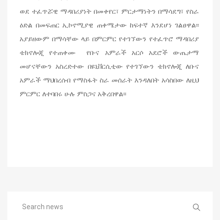
ወደ ተፈጥሯዊ ማዳበሪያነት በመቀየር፣ ምርታማነትን በማሳደግ፣ የስራ
ዕድል በመፍጠር ኢኮኖሚያዊ ጠቀሜታው ከፍተኛ እንደሆነ ገልፀዋል፡፡
አያይዘውም በማሳቸው ላይ በምርምር የተገኘውን የተፈጥሮ ማዳበሪያ
ቴክኖሎጂ የተጠቀሙ የቡና አምራች አርሶ አደሮች ውጤታማ
መሆናቸውን አስረድተው በዩኒቨርሲቲው የተገኘውን ቴክኖሎጂ ለቡና
አምራች ማህበረሰብ የማስፋት ስራ መሰራት እንዳለበት አሳስበው ለዚህ
ምርምር ለተባበሩ ሁሉ ምስጋና አቅረበዋል፡፡