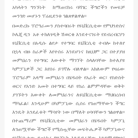
አካላትን ግንኙነት ከማጠናከሩ ባሻገር ችግሮችን የመፍቻ
መንገድ መሆኑን ፕሬዚደንቱ ገልጸዋልዋል፡፡
በመድረኩ ፕሮግራሙን ያስተባበሩት የዩኒቨርሲቲው የምህንድስና
ኮሌጂ ዲን አቶ ተክለፃዲቅ ሽወርቄ እንደተናገሩት የደብረብርሃን
ዩኒቨርሲቲ በአዲሱ ልየታ የተግባር ዩኒቨርሲቲ ተብሎ ከተለየ
በኋላ ብዙ ስራዎች እየተሰሩ እንደሆነና ከዚህም ጋር በተያያዘ
መምህራን የተግባር እውቀት ማገኘት ስላለባቸው ከተለያዩ
ካምፓኒዎች ጋር እየሰሩ ይገኛሉ ብለዋል፡፡ አክለውም የዛሬው
ፕሮግራም አላማ መምህራን በሄዱበት የአራት ወር፣ የስድስት
ወርና የአንድ አመት በተግባር ላይ የስራ ልምምዳቸው ወቅት
ያገኙትን እውቀት ለመምህራንና ለዩኒቨርሲቲው ማህበረሰብ
ማካፈል፣ እንዲሁም በካምፓኒው ሲሰሩ የገጠማቸውን ችግር
እንዴት እንደፈቱት ማሳየት ነው በማለት ሀሳባቸውን ገልፀዋል፡፡
በተጨማሪም የዩኒቨርሲቲው መምህራን በሄዱበት ካምፓኒ
ለገጠሟቸው ችግሮች የሚሰጧቸው መፍትሔዎች ካምፓኒውና
ዩኒቨርሲቲው የጠነከረ ግንኙነት እንዲኖራቸው እንደሚያግዝና