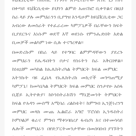
በቀጣይ ዩኒቨርሲቲው ይህንን ልምድ አጠናክሮ ቢቀጥልና በዚህ
ስራ ላይ ያሉ መምህራንን ቢያግዝ እንዲሁም ከዩኒቨርሲቲው ጋር
አብረው ለመስራት የተፈራረሙ ካምፓኒዎች በራቸውን ክፍት
ቢያደርጉና እነሱም ወደኛ እኛ ወደነሱ የምንሔድበት እድል
ቢመቻች መልካም ነው ሲሉ ተናግረዋል፡፡
በመድረኩም በስራ ላይ የተግባር ልምምዳቸውን ያደረጉ
መምህራን የሔዱበትን ቦታና የሰሩትን ስራ አቅርበዋል፡፡
ከነዚህም መካከል ከኤሌክትሪካል ትምህርት ክፍል መምህር
አትንኩት ባዩ ፌቤላ የኤሌክትሪክ መኪኖች መገጣጠሚያ
ካምፓኒ፣ ከመካኒካል ትምህርት ክፍል መምህር ስንታየሁ አሰፋ
ቢጃይ ኢትዮጵያ፣ ከኮንስትራክሽን ማኔጅመንት ትምህርት
ከፍል ዮአዳን ሙሰማ አሚባራ ሪልስቴት፣ ከምግብ ኢንጅነሪንግ
መምህር መላክ ሙጨ ኤልፎራ አግሮ ፕሮሰስ ኢንዱስትሪ
ኮምቦልቻ ቄራና ምግብ ማቀነባበሪያ ፋብሪካ እና በተመሳሳይ
ሌሎች መምህራን በየድፓርትመንታቸው በመሰባሰብ ያገኙትን