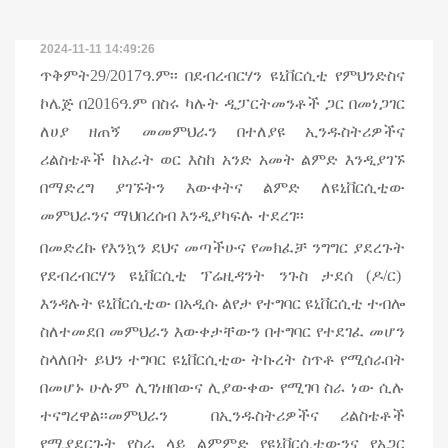
2024-11-11 14:49:26
ጥቅምት29/2017ዓ.ም፡፡ በደብረብርሃን ዩኒቨርሲቲ የምህንድስና
ኮሌጅ በ2016ዓ.ም በስሩ ካሉት ዲፓርትመንቶች ጋር በመነጋገር
ለሀያ ዘጠኝ መመምህራን በተለያዩ ኢንዱስትሪዎችና
ሪልስቴቶች ከአራት ወር እስከ አንድ አመት ልምድ እንዲያገኙ
በማድረግ ያገኙትን እውቀትና ልምድ ለዩኒቨርሲቲው
መምህራንና ማህበረሰብ እንዲያካፍሉ ተደረገ፡፡
በመድረኩ የእንኳን ደህና መጣችሁና የመክፈቻ ንግግር ያደረጉት
የደብረብርሃን ዩኒቨርሲቲ ፕሬዚዳንት ንጉስ ታደሰ (ዶ/ር)
እንዳሉት ዩኒቨርሲቲው በአዲሱ ልየታ የተግባር ዩኒቨርሲቲ ተብሎ
ስለተመደበ መምህራን እውቀታቸውን በተግባር የተደገፈ መሆን
ስላለበት ይህን ተግባር ዩኒቨርሲቲው ትኩረት ስጥቶ የሚሰራበት
በመሆኑ ሁሉም ሊገነዘበውና ሊያውቀው የሚገባ ስራ ነው ሲሉ
ተናግረዋል፡፡መምህራን በኢንዱስትሪዎችና ሪልስቴቶች
የሚያደርጉት የስራ ላይ ልምምድ የዩኒቨርሲቲውንና የአጋር