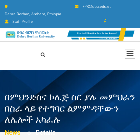
FPR@dbu.edu.et
Debre Berhan, Amhara, Ethiopia
Staff Profile
በምህንድስና ኮሌጅ ስር ያሉ መምህራን
በስራ ላይ የተግባር ልምምዳቸውን
ለሌሎች አካፈሉ
News
Details