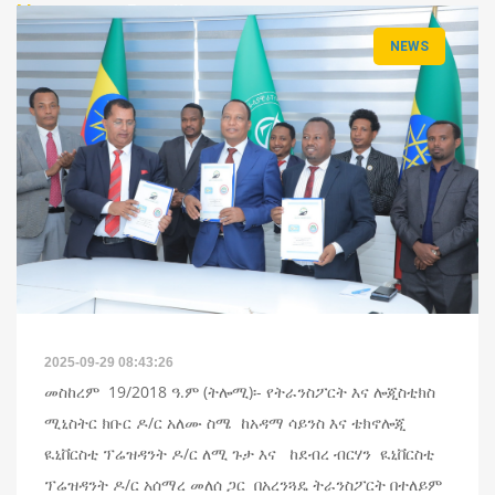
News
Details
NEWS
2025-09-29 08:43:26
መስከረም 19/2018 ዓ.ም (ትሎሚ)፡- የትራንስፖርት እና ሎጂስቲክስ
ሚኒስትር ክቡር ዶ/ር አለሙ ስሜ ከአዳማ ሳይንስ እና ቴክኖሎጂ
ዪኒቨርስቲ ፕሬዝዳንት ዶ/ር ለሚ ጉታ እና ከደብረ ብርሃን ዪኒቨርስቲ
ፕሬዝዳንት ዶ/ር አሰማረ መለሰ ጋር በአረንጓዴ ትራንስፖርት በተለይም