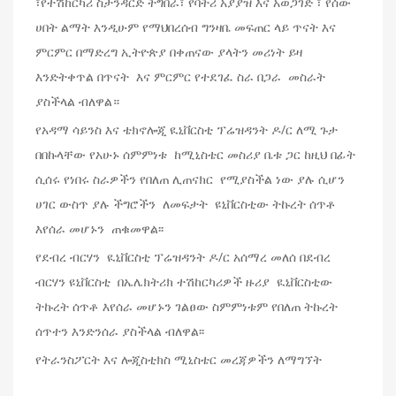
፣የተሽከርካሪ ስታንዳርድ ትግበራ፣ የባትሪ አያያዝ እና አወጋገድ ፣ የሰው
ሀበት ልማት እንዲሁም የማህበረሰብ ግንዛቤ መፍጠር ላይ ጥናት እና
ምርምር በማድረግ ኢትዮጵያ በቀጠናው ያላትን መሪነት ይዛ
እንድትቀጥል በጥናት እና ምርምር የተደገፈ ስራ በጋራ መስራት
ያስችላል ብለዋል።
የአዳማ ሳይንስ እና ቴክኖሎጂ ዪኒቨርስቲ ፕሬዝዳንት ዶ/ር ለሚ ጉታ
በበኩላቸው የአሁኑ ሰምምነቱ ከሚኒስቴር መስሪያ ቤቱ ጋር ከዚህ በፊት
ሲሰሩ የነበሩ ስራዎችን የበለጠ ሊጠናክር የሚያስችል ነው ያሉ ሲሆን
ሀገር ውስጥ ያሉ ችግሮችን ለመፍታት ዩኒቨርስቲው ትኩረት ሰጥቶ
እየሰራ መሆኑን ጠቁመዋል፡፡
የደብረ ብርሃን ዪኒቨርስቲ ፕሬዝዳንት ዶ/ር አሰማረ መለሰ በደብረ
ብርሃን ዩኒቨርስቲ በኤሌክትሪክ ተሽከርካሪዎች ዙሪያ ዪኒቨርስቲው
ትኩረት ሰጥቶ እየሰራ መሆኑን ገልፀው ስምምነቱም የበለጠ ትኩረት
ሰጥተን እንድንሰራ ያስችላል ብለዋል፡፡
የትራንስፖርት እና ሎጂስቲክስ ሚኒስቴር መረጃዎችን ለማግኘት