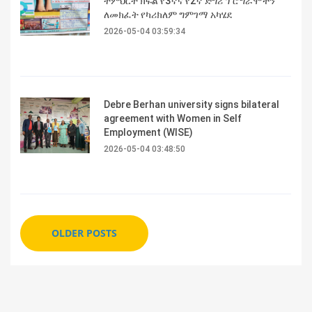
ትምህርት ክፍል የ3ኛና የ2ኛ ድግሪ ፕሮግራሞችን
ለመክፈት የካሪክለም ግምገማ አካሄደ
2026-05-04 03:59:34
Debre Berhan university signs bilateral
agreement with Women in Self
Employment (WISE)
2026-05-04 03:48:50
OLDER POSTS