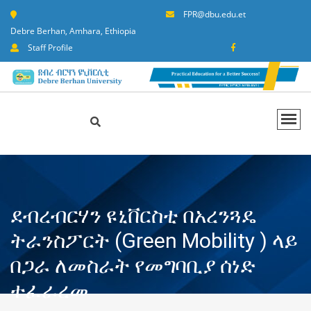
FPR@dbu.edu.et
Debre Berhan, Amhara, Ethiopia
Staff Profile
ደብረብርሃን ዩኒቨርስቲ በአረንጓዴ
ትራንስፖርት (Green Mobility ) ላይ
በጋራ ለመስራት የመግባቢያ ሰነድ
ተፈራረመ