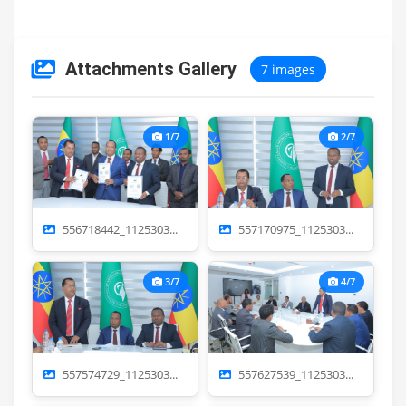
Attachments Gallery
7 images
1/7
2/7
556718442_1125303...
557170975_1125303...
3/7
4/7
557574729_1125303...
557627539_1125303...