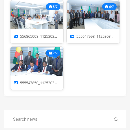
5/7
6/7
556865008_1125303...
555647998_1125303...
7/7
555547850_1125303...