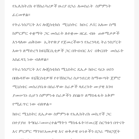
የኤሌክትሪክ ተሽከራካሪዎች ዙሪያ በጋራ ለመስራት ስምምነት
ፈርመዋል፡፡
የትራንስፖርት እና ሎጂስቲክስ ሚኒስትር ክቡር ዶ/ር አለሙ ስሜ
ከምርምር ተቋማት ጋር መስራት ለተቋሙ ዘርፈ ብዙ ጠቀሜታዎች
እንዳለው ጠቅሰው ኢትዮጵያ የጀመረችውን የአረንጓዴ ትራንስፖርት
እውን ለማድረግ ከዩኒቨርሲቲዎች ጋር በትብብር እና በቅርበት መስራት
አስፈላጊ ነው ብለዋል፡፡
የትራንስፖርት እና ሎጂስቲክስ ሚኒስትር ዴኤታ ክቡር ባረኦ ሀሰን
በበኩላቸው ዩኒቨርስቲዎቹ የተሽከርካሪ ስታንደርድ ከማውጣት ጀምሮ
ሚኒስቴር መስሪያቤቱ በሰራቸው ስራዎች ላደረጉት ሙያዊ እገዛ
ያመሠገኑ ሲሆን ስምምነቱ ስራዎችን ይበልጥ ለማስፋፋት አቅም
የሚፈጥር ነው ብለዋል።
ክቡር ሚኒስትር ዴኤታው ስምምነቱ የኤሌክትሪክ መኪኖች ጋር
በተያያዘ ትግበራ፣መሠረተልማትን ማስፋፋት፣የመረጃ ስርዓቱን በጥናት
እና ምርምር ማገዝ፣አመታዊ እና ወቅታዊ ሁነቶችን በጋራ ማዘጋጀት