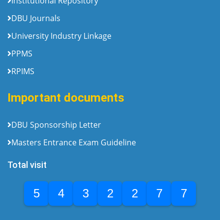
Institutional Repository
DBU Journals
University Industry Linkage
PPMS
RPIMS
Important documents
DBU Sponsorship Letter
Masters Entrance Exam Guideline
Total visit
5
4
3
2
2
7
7