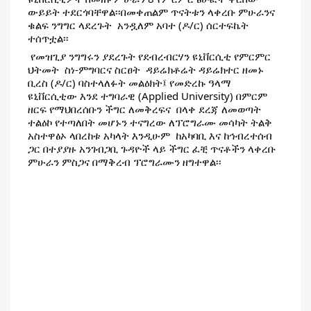
ውይይት ተደርጎባቸዋል፡፡በመቀጠልም ጥናትቱን ላቀረቡ ምሁራንና 
ቁልፍ ንግግር ላደረጉት  አንዷለም አባተ (ዶ/ር) ሰርተፍኬት 
ተሰጥቷል፡፡                              
 የመዝጊያ ንግግሩን ያደረጉት የደብረብርሃን ዩኒቨርሲቲ የምርምር 
ህትመት  ስነ-ምግባርና ስርፀት  ዳይሬክቶሬት ዳይሬክተር ዘመኑ 
ቢረስ (ዶ/ር) ባስተላለፉት መልዕክት፤ የመድረኩ ዓላማ 
ዩኒቨርሲቲው እንደ ተግባራዊ (Applied University) በምርም 
ዘርፍ የማህበረሰቡን ችግር ለመቅረፍና  በላቀ ደረጃ ለመወጣት 
ተልዕኮ የተጣለበት መሆኑን ተናግረው ለፕሮግራሙ መሳካት ትልቅ 
አስተዋፅኦ ላበረከቱ አካላት እንዲሁም  ከአካባቢ እና ከኅብረተሰብ 
ጋር በተያያዙ አንገብጋቢ ጉዳዮች ላይ ችግር ፈቺ ጥናቶችን ላቀረቡ 
ምሁራን ምስጋና በማቅረብ ፕሮግራሙን ዘግተዋል፡፡