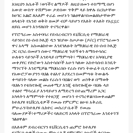
እነዚህን እሴቶች ፣ወጎችና ልማዶች  ለዚህ ዘመን ተስማሚ በሆነ 
አውድ ውስጥ ተሸምነው ታድሰው ጥቅም ላይ ከዋሉ በረከታቸው 
ከሀገር አልፎ ለአለም ተራፊ መሆኑን ገልፀዋል፡፡በመልዕክታቸውም 
ዘላቂነት የአንድ ወቅት ዘመቻ ብቻ ሳይሆን የእለት ተእለት የአኗኗር 
ዘይቤ መሆን እንዳለበት ተናግረዋል፡፡ 
የፕሮግራሙ አስተባባሪ የደብረብርሃን ዩኒቨርሲቲ የማህበራዊ 
ሳይንስና ስነ-ሰብ ኮሌጅ ዲን ገበያው ስጦታው (ዶ/ር) የፕሮግራሙን 
ዋና አላማ  አስመልክተው እንደገለፁት ከማህበራዊ ስነ-ሰብ ኮሌጅ 
ጋር በጋራ በመሆን ሰውና ማህበራዊ ጉድኝቱን ለማስተሳሰር  
ሁለቱን ሳይንሶች አንድላይ በማምጣት፣ ማህበራዊና አካባቢያዊ 
መቀያየር የድሮውን አስተሳሰቦች አሁን ካለው አስተሳሰብ እንዴት 
ማገናኘት እንደሚቻል ማህበረሰቡ የራሱ የሆነ ትውፊት ቢኖረውም 
የአውሮፓውያንን ባህል ተፅእኖ እያደረገ በመምጣቱ ትውልዱ 
ቀጣይነት ባለው መልኩ የራሱን ባህልና ወግ  ጠንቅቆ በማወቅ  
ባህሉን የቴክኖሎጂ መጠቀሚያ እንጂ ቴክኖሎጂው ባህሉ ላይ  
ተፅዕኖ ማሳረፊያ እንዳይሆን ለማድረግ በተጨማሪም አጋር 
አካላትን ለማምጣት የተዘጋጀ  መሆኑን ተናግረዋል፡፡በመቀጠልም 
ከተለያዩ ዩኒቨርሲቲዎች የመጡ የምርምር ፅሁፍ አቅራቢ 
ምሁራን፣ከተለያዩ ሴክተር መስሪያ ቤቶች  የመጡ 
ባለሙያዎች፣ተማሪዎችና ባለድርሻ አካላት በፕሮግራሙ እንደተገኙ 
ገልፀዋል፡፡ 
በእለቱም ደብረብርሃን ዩኒቨርሲቲን ጨምሮ ከተለያዩ 
ዩኒቨርሲቲዎች በመጡ ምሁራን 8 የምርምር ፅሁፎች ቀርበው 