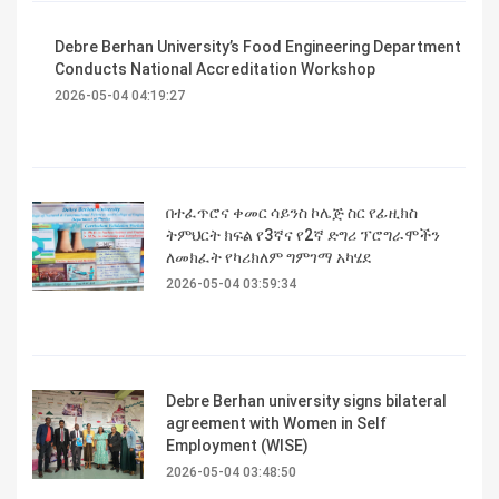
Debre Berhan University’s Food Engineering Department
Conducts National Accreditation Workshop
2026-05-04 04:19:27
በተፈጥሮና ቀመር ሳይንስ ኮሌጅ ስር የፊዚክስ
ትምህርት ክፍል የ3ኛና የ2ኛ ድግሪ ፕሮግራሞችን
ለመክፈት የካሪክለም ግምገማ አካሄደ
2026-05-04 03:59:34
Debre Berhan university signs bilateral
agreement with Women in Self
Employment (WISE)
2026-05-04 03:48:50