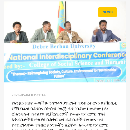
NEWS
2026-05-04 03:21:14
የእንኳን ደህና መጣችሁ ንግግሩን ያደረጉት የደብረብርሃን ዩኒቨርሲቲ 
የማህበራዊ ሳይንስና ስነ-ሰብ ኮሌጅ ዲን ገበያው ስጦታው (ዶ/
ር)እንዳሉት ከተለያዩ ዩኒቨርሲቲዎች የመጡ የምርምር ጥናት 
አቅራቢዎች፣ከተለያዩ ሴክተር መስራያ ቤቶች የመጡና ጥሪ 
የተደረገላቸው የክብር እንግዶችን ለ2ኛው አመታዊ የምርምር 