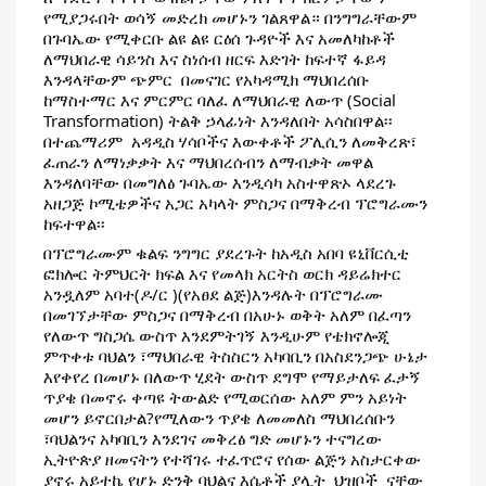
የሚያጋሩበት ወሳኝ መድረክ መሆኑን ገልጸዋል። በንግግራቸውም   
በጉባኤው የሚቀርቡ ልዩ ልዩ ርዕሰ ጉዳዮች እና አመለካከቶች 
ለማህበራዊ ሳይንስ እና ስነሰብ ዘርፍ እድገት ከፍተኛ ፋይዳ 
እንዳላቸውም ጭምር  በመናገር የአካዳሚክ ማህበረሰቡ 
ከማስተማር እና ምርምር ባለፈ ለማህበራዊ ለውጥ (Social 
Transformation) ትልቅ ኃላፊነት እንዳለበት አሳስበዋል፡፡
በተጨማሪም  አዳዲስ ሃሳቦችና እውቀቶች ፖሊሲን ለመቅረጽ፣ 
ፈጠራን ለማነቃቃት እና ማህበረሰብን ለማብቃት መዋል 
እንዳለባቸው በመግለፅ ጉባኤው እንዲሳካ አስተዋጽኦ ላደረጉ 
አዘጋጅ ኮሚቴዎችና አጋር አካላት ምስጋና በማቅረብ ፕሮግራሙን 
ከፍተዋል፡፡ 
በፕሮግራሙም ቁልፍ ንግግር ያደረጉት ከአዲስ አበባ ዩኒቨርሲቲ 
ፎክሎር ትምህርት ክፍል እና የመላክ አርትስ ወርክ ዳይሬክተር 
አንዷለም አባተ(ዶ/ር )(የአፀደ ልጅ)እንዳሉት በፕሮግራሙ 
በመገኘታቸው ምስጋና በማቅረብ በአሁኑ ወቅት አለም በፈጣን 
የለውጥ ግስጋሴ ውስጥ እንደምትገኝ እንዲሁም የቴክኖሎጂ 
ምጥቀቱ ባህልን ፣ማህበራዊ ትስስርን አካባቢን በአስደንጋጭ ሁኔታ 
እየቀየረ በመሆኑ በለውጥ ሂደት ውስጥ ደግሞ የማይታለፍ ፈታኝ 
ጥያቄ በመኖሩ ቀጣዩ ትውልድ የሚወርሰው አለም ምን አይነት 
መሆን ይኖርበታል?የሚለውን ጥያቄ ለመመለስ ማህበረሰቡን 
፣ባህልንና አካባቢን እንደገና መቅረፅ ግድ መሆኑን ተናግረው 
ኢትዮጵያ ዘመናትን የተሻገሩ ተፈጥሮና የሰው ልጅን አስታርቀው 
ያኖሩ አይተኬ የሆኑ ድንቅ ባህልና እሴቶች ያሏት  ህዝቦች  ናቸው  