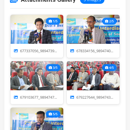
1/5
2/5
677337056_9894739...
678334156_9894740...
3/5
4/5
679103677_9894747...
679227644_9894743...
5/5